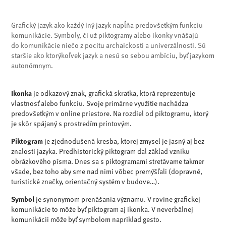
Grafický jazyk ako každý iný jazyk napĺňa predovšetkým funkciu
komunikácie. Symboly, či už piktogramy alebo ikonky vnášajú
do komunikácie niečo z pocitu archaickosti a univerzálnosti. Sú
staršie ako ktorýkoľvek jazyk a nesú so sebou ambíciu, byť jazykom
autonómnym.
Ikonka
je odkazový znak, grafická skratka, ktorá reprezentuje
vlastnosť alebo funkciu. Svoje primárne využitie nachádza
predovšetkým v online priestore. Na rozdiel od piktogramu, ktorý
je skôr spájaný s prostredím printovým.
Piktogram
je zjednodušená kresba, ktorej zmysel je jasný aj bez
znalosti jazyka. Predhistorický piktogram dal základ vzniku
obrázkového písma. Dnes sa s piktogramami stretávame takmer
všade, bez toho aby sme nad nimi vôbec premýšľali (dopravné,
turistické značky, orientačný systém v budove…).
Symbol
je synonymom prenášania významu. V rovine grafickej
komunikácie to môže byť piktogram aj ikonka. V neverbálnej
komunikácii môže byť symbolom napríklad gesto.