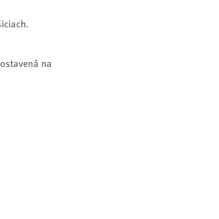
šiciach.
 postavená na