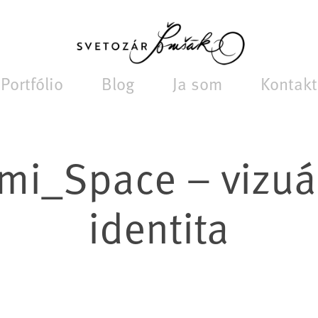
Portfólio
Blog
Ja som
Kontakt
mi_Space – vizuál
identita