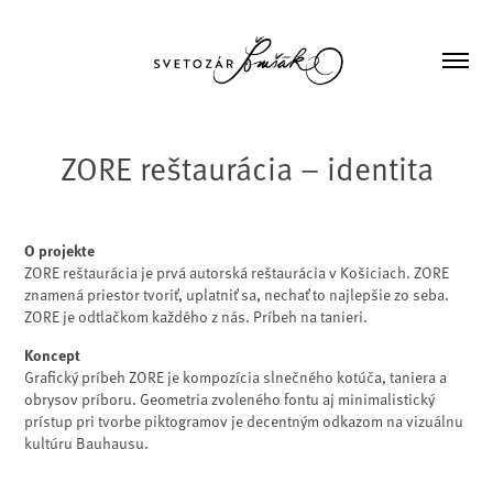
ZORE reštaurácia – identita
O projekte
ZORE reštaurácia je prvá autorská reštaurácia v Košiciach. ZORE
znamená priestor tvoriť, uplatniť sa, nechať to najlepšie zo seba.
ZORE je odtlačkom každého z nás. Príbeh na tanieri.
Koncept
Grafický príbeh ZORE je kompozícia slnečného kotúča, taniera a
obrysov príboru. Geometria zvoleného fontu aj minimalistický
prístup pri tvorbe piktogramov je decentným odkazom na vizuálnu
kultúru Bauhausu.